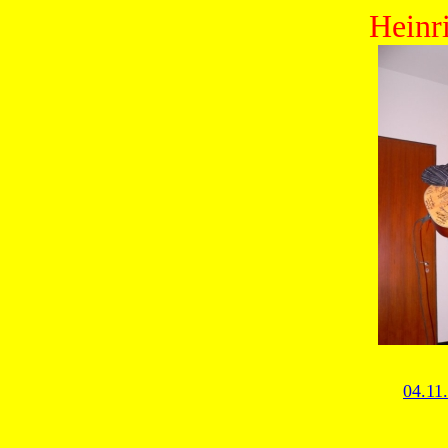
Heinr
04.11