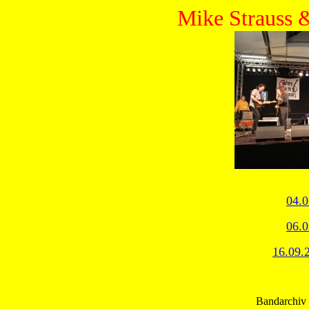
Mike Strauss 
04.0
06.0
16.09.
Bandarchiv